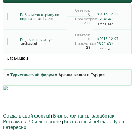
2016-12-11
0
Веб-камера в крыму на
перевале
archaized
05:54:54
1211
archaized
2016-12-07
0
Pegast.ru поиск тура
archaized
06:21:43
28
archaized
Страница:
1
»
Туристический форум
»
Аренда жилья в Турции
Создать свой форум!
Бизнес финансы заработок.
|
|
Реклама в ВК и интернете
Бесплатный веб чат
Ну оч
|
|
интересно