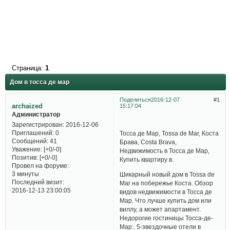
Страница:
1
Дом в тосса де мар
Поделиться
2016-12-07
1
archaized
15:17:04
Администратор
Зарегистрирован
: 2016-12-06
Приглашений:
0
Тосса де Мар, Tossa de Mar, Коста
Сообщений:
41
Брава, Costa Brava,
Уважение:
[+0/-0]
Недвижимость в Тосса де Мар,
Позитив:
[+0/-0]
Купить квартиру в.
Провел на форуме:
3 минуты
Шикарный новый дом в Tossa de
Последний визит:
Mar на побережье Коста. Обзор
2016-12-13 23:00:05
видов недвижимости в Тосса де
Мар. Что лучше купить дом или
виллу, а может апартамент.
Недорогие гостиницы Тосса-де-
Мар:. 5-звездочные отели в