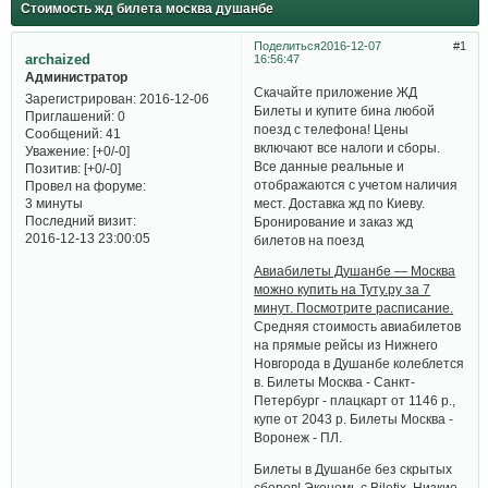
Стоимость жд билета москва душанбе
Поделиться
2016-12-07
1
archaized
16:56:47
Администратор
Скачайте приложение ЖД
Зарегистрирован
: 2016-12-06
Билеты и купите бина любой
Приглашений:
0
поезд с телефона! Цены
Сообщений:
41
включают все налоги и сборы.
Уважение:
[+0/-0]
Все данные реальные и
Позитив:
[+0/-0]
отображаются с учетом наличия
Провел на форуме:
мест. Доставка жд по Киеву.
3 минуты
Последний визит:
Бронирование и заказ жд
2016-12-13 23:00:05
билетов на поезд
Авиабилеты Душанбе — Москва
можно купить на Туту.ру за 7
минут. Посмотрите расписание.
Средняя стоимость авиабилетов
на прямые рейсы из Нижнего
Новгорода в Душанбе колеблется
в. Билеты Москва - Санкт-
Петербург - плацкарт от 1146 р.,
купе от 2043 р. Билеты Москва -
Воронеж - ПЛ.
Билеты в Душанбе без скрытых
сборов! Экономь с Biletix. Низкие